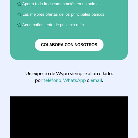
Aporta toda la documentación en un solo clic
Las mejores ofertas de los principales bancos
Acompañamiento de principio a fin
COLABORA CON NOSOTROS
Un experto de Wypo siempre al otro lado:
por
teléfono
,
WhatsApp
o
email
.