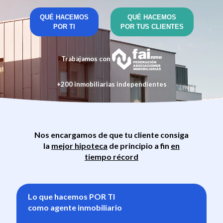
QUÉ HACEMOS
QUÉ HACEMOS
POR TI
POR TUS CLIENTES
Trabajamos con
+200 inmobiliarias independientes
Nos encargamos de que tu cliente consiga
la
mejor hipoteca
de principio a fin
en
tiempo récord
Lo que hacemos
POR TI
como agente inmobiliario